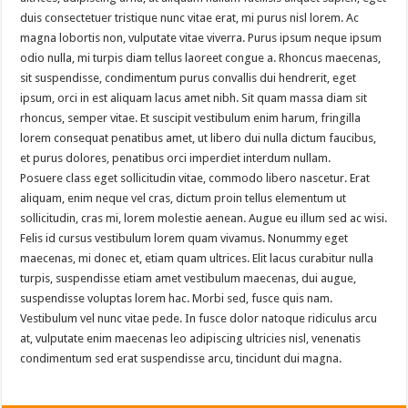
duis consectetuer tristique nunc vitae erat, mi purus nisl lorem. Ac
magna lobortis non, vulputate vitae viverra. Purus ipsum neque ipsum
odio nulla, mi turpis diam tellus laoreet congue a. Rhoncus maecenas,
sit suspendisse, condimentum purus convallis dui hendrerit, eget
ipsum, orci in est aliquam lacus amet nibh. Sit quam massa diam sit
rhoncus, semper vitae. Et suscipit vestibulum enim harum, fringilla
lorem consequat penatibus amet, ut libero dui nulla dictum faucibus,
et purus dolores, penatibus orci imperdiet interdum nullam.
Posuere class eget sollicitudin vitae, commodo libero nascetur. Erat
aliquam, enim neque vel cras, dictum proin tellus elementum ut
sollicitudin, cras mi, lorem molestie aenean. Augue eu illum sed ac wisi.
Felis id cursus vestibulum lorem quam vivamus. Nonummy eget
maecenas, mi donec et, etiam quam ultrices. Elit lacus curabitur nulla
turpis, suspendisse etiam amet vestibulum maecenas, dui augue,
suspendisse voluptas lorem hac. Morbi sed, fusce quis nam.
Vestibulum vel nunc vitae pede. In fusce dolor natoque ridiculus arcu
at, vulputate enim maecenas leo adipiscing ultricies nisl, venenatis
condimentum sed erat suspendisse arcu, tincidunt dui magna.