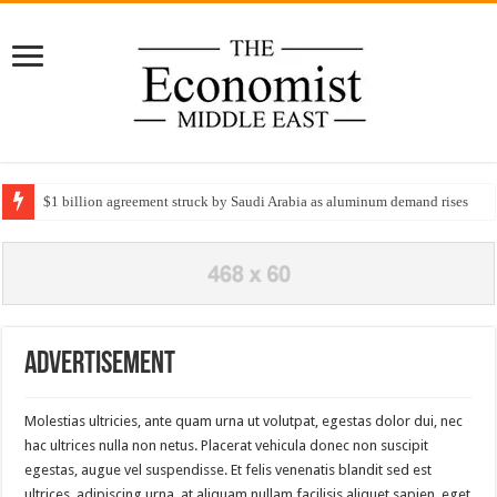
$1 billion agreement struck by Saudi Arabia as aluminum demand rises
Advertisement
Molestias ultricies, ante quam urna ut volutpat, egestas dolor dui, nec
hac ultrices nulla non netus. Placerat vehicula donec non suscipit
egestas, augue vel suspendisse. Et felis venenatis blandit sed est
ultrices, adipiscing urna, at aliquam nullam facilisis aliquet sapien, eget